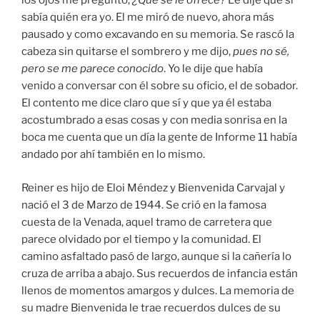
los ojos me preguntó,
¿Qué se le ofrece?
Le dije que si
sabía quién era yo. El me miró de nuevo, ahora más
pausado y como excavando en su memoria. Se rascó la
cabeza sin quitarse el sombrero y me dijo,
pues no sé,
pero se me parece conocido
. Yo le dije que había
venido a conversar con él sobre su oficio, el de sobador.
El contento me dice claro que sí y que ya él estaba
acostumbrado a esas cosas y con media sonrisa en la
boca me cuenta que un día la gente de Informe 11 había
andado por ahí también en lo mismo.
Reiner es hijo de Eloi Méndez y Bienvenida Carvajal y
nació el 3 de Marzo de 1944. Se crió en la famosa
cuesta de la Venada, aquel tramo de carretera que
parece olvidado por el tiempo y la comunidad. El
camino asfaltado pasó de largo, aunque si la cañería lo
cruza de arriba a abajo. Sus recuerdos de infancia están
llenos de momentos amargos y dulces. La memoria de
su madre Bienvenida le trae recuerdos dulces de su