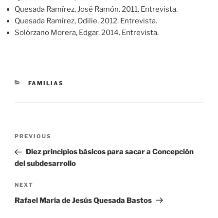
Quesada Ramírez, José Ramón. 2011. Entrevista.
Quesada Ramírez, Odilie. 2012. Entrevista.
Solórzano Morera, Edgar. 2014. Entrevista.
CATEGORIES
FAMILIAS
Post
Previous
PREVIOUS
navigation
Post
Diez principios básicos para sacar a Concepción
del subdesarrollo
Next
NEXT
Post
Rafael María de Jesús Quesada Bastos